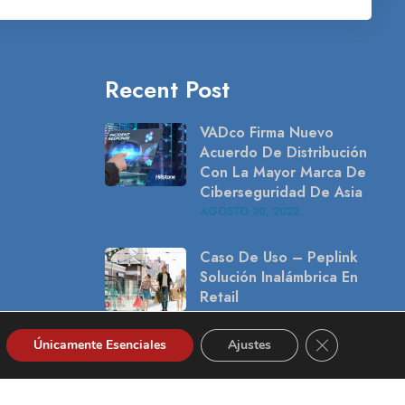
Recent Post
VADco Firma Nuevo
Acuerdo De Distribución
Con La Mayor Marca De
)
Ciberseguridad De Asia
AGOSTO
30
, 2022
Caso De Uso – Peplink
Solución Inalámbrica En
Retail
AGOSTO
16
, 2022
Cerrar el bann
Únicamente Esenciales
Ajustes