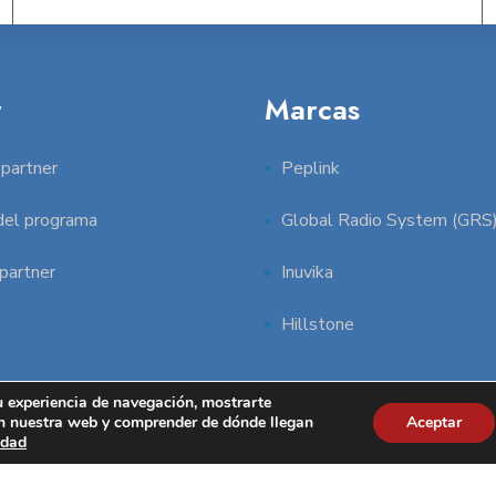
r
Marcas
partner
Peplink
 del programa
Global Radio System (GRS
partner
Inuvika
Hillstone
u experiencia de navegación, mostrarte
 en nuestra web y comprender de dónde llegan
Aceptar
idad