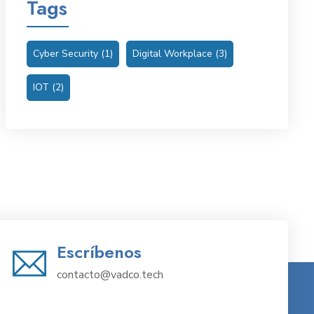
Tags
Cyber Security
(1)
Digital Workplace
(3)
IOT
(2)
Escríbenos
contacto@vadco.tech