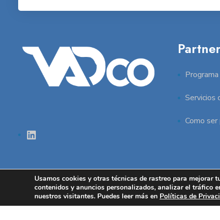
Partne
Programa 
Servicios
Como ser 
LinkedIn
Usamos cookies y otras técnicas de rastreo para mejorar t
contenidos y anuncios personalizados, analizar el tráfico
nuestros visitantes. Puedes leer más en
Políticas de Privac
Copyright - VADco 2024